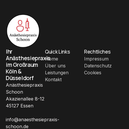
Ihr
Quick Links
Rechtliches
Anästhesiepraxis
Home
Impressum
im Großraum
Über uns
Datenschutz
Köln &
Leistungen
Cookies
Düsseldorf
Kontakt
Anästhesiepraxis
Schoon
Akazienallee 8-12
45127 Essen
info@anaesthesiepraxis-
schoon.de